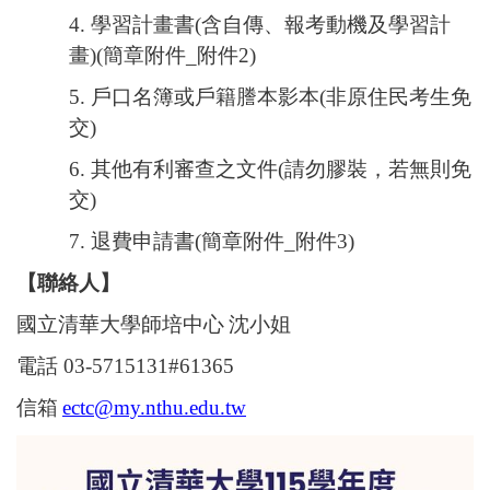
4.
學習計畫書
(
含自傳、報考動機及學習計
畫
)(
簡章附件
_
附件
2)
5.
戶口名簿或戶籍謄本影本
(
非原住民考生免
交
)
6.
其他有利審查之文件
(
請勿膠裝，若無則免
交
)
7.
退費申請書
(
簡章附件
_
附件
3)
【聯絡人】
國立清華大學師培中心
沈小姐
電話
03-5715131#61365
信箱
ectc@my.nthu.edu.tw