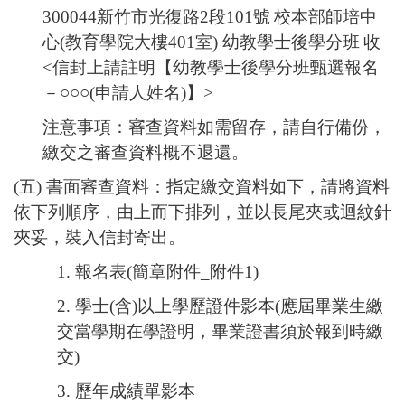
300044
新竹市光復路
2
段
101
號
校本部師培中
心
(
教育學院大樓
401
室
)
幼教學士後學分班
收
<
信封上請註明【
幼教學士後學分班
甄選報名
－
○○○(
申請人姓名
)
】
>
注意事項：審查資料如需留存，請自行備份，
繳交之審查資料概不退還。
(
五
)
書面審查資料：指定繳交資料如下，請將資料
依下列順序，由上而下排列，並以長尾夾或迴紋針
夾妥，裝入信封寄出。
1.
報名表
(
簡章附件
_
附件
1)
2.
學士
(
含
)
以上學歷證件影本
(
應屆畢業生繳
交當學期在學證明，畢業證書須於報到時繳
交
)
3.
歷年成績單影本