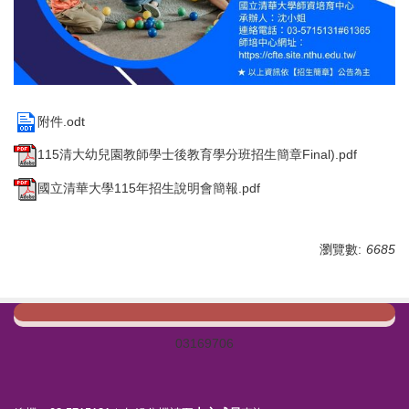
附件.odt
115清大幼兒園教師學士後教育學分班招生簡章Final).pdf
國立清華大學115年招生說明會簡報.pdf
瀏覽數:
6685
0
3
1
6
9
7
0
6