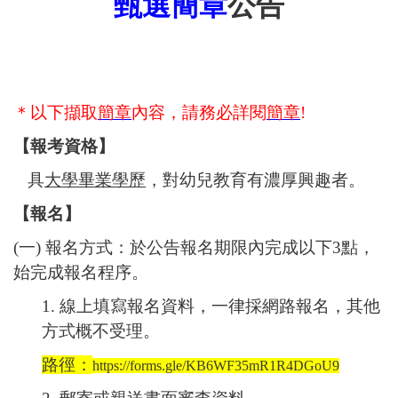
甄選簡章
公告
＊以下擷取
簡章
內容，請務必詳閱
簡章
!
【報考資格】
具
大學畢業學歷
，對幼兒教育有濃厚興趣者。
【報名】
(
一
)
報名方式：於公告報名期限內完成以下
3
點，
始完成報名程序。
1.
線上填寫報名資料，一律採網路報名，其他
方式概不受理。
路徑：
https://forms.gle/KB6WF35mR1R4DGoU9