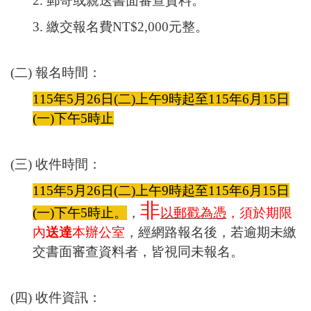
2.
郵寄或親送書面審查資料。
3.
繳交報名費
NT$2,000
元整。
(
二
)
報名時間：
115
年
5
月
26
日
(
二
)
上午
9
時起至
115
年
6
月
15
日
(
一
)
下午
5
時止
(
三
)
收件時間：
115
年
5
月
26
日
(
二
)
上午
9
時起至
115
年
6
月
15
日
非
(
一
)
下午
5
時止。
，
以郵戳為憑
，須於期限
內
送達
本辦公室
，經網路報名後，若逾期未繳
交書面審查資料者，皆視同未報名。
(
四
)
收件資訊：